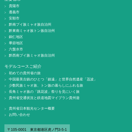
貴陽市
遵義市
安順市
黔南プイ族ミャオ族自治州
黔東南ミャオ族トン族自治州
銅仁地区
畢節地区
六盤水市
黔西南プイ族ミャオ族自治州
モデルコースご紹介
初めての貴州省の旅
中国最美古鎮のひとつ「鎮遠」と世界自然遺産「茘波」
少数民族ミャオ族、トン族の暮らしにふれる旅
長角ミャオ族の「跳花波」祭りを見にいく旅
貴州省交通状況と鉄道地図マイプラン貴州遊
貴州省日本観光センター概要
お問い合わせ
〒105-0001 東京都港区虎ノ門3-5-1