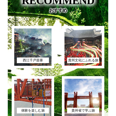
RECOMMEND
おすすめ
西江千戸苗寨
貴州文化にふれる旅
体験を楽しむ旅
貴州省で学ぶ旅